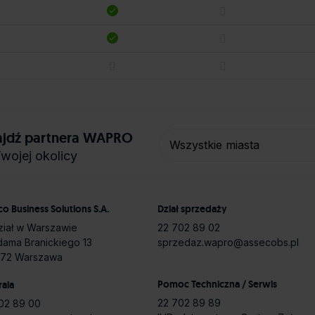
ajdź partnera WAPRO
wojej okolicy
o Business Solutions S.A.
Dział sprzedaży
iał w Warszawie
22 702 89 02
Adama Branickiego 13
sprzedaz.wapro@assecobs.pl
972 Warszawa
Pomoc Techniczna / Serwis
rala
22 702 89 89
02 89 00