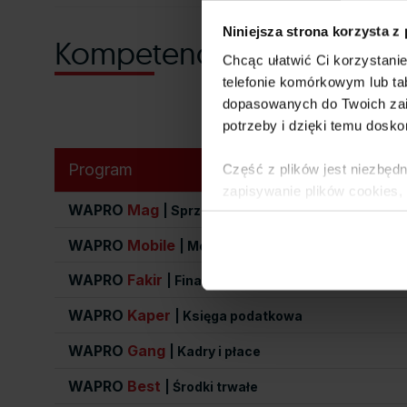
Niniejsza strona korzysta z
Kompetencje
Chcąc ułatwić Ci korzystani
telefonie komórkowym lub tab
dopasowanych do Twoich zai
potrzeby i dzięki temu dosko
Program
Część z plików jest niezbędn
zapisywanie plików cookies,
WAPRO
Mag
| Sprzedaż i magazyn
lub po wybraniu opcji Zarzą
Polityce Prywatności
.
WAPRO
Mobile
| Mobilna firma
Dowiedz się więcej o tym, 
WAPRO
Fakir
| Finanse i księgowość
WAPRO
Kaper
| Księga podatkowa
WAPRO
Gang
| Kadry i płace
WAPRO
Best
| Środki trwałe