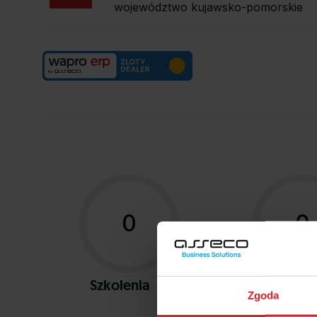
województwo kujawsko-pomorskie
0
0
Szkolenia →
Certyfik
Zgoda