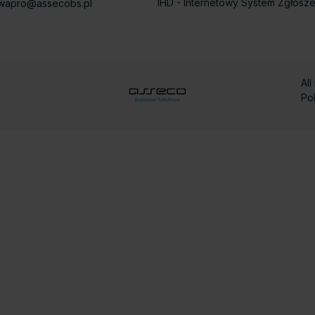
IHD - Internetowy System Zgłosz
.wapro@assecobs.pl
All
Po