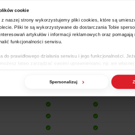
 plików cookie
e z naszej strony wykorzystujemy pliki cookies, które są umie
lecie. Pliki te są wykorzystywane do dostarczania Tobie sperso
nteresowań artykułów i informacji reklamowych oraz pomagają
nalić funkcjonalności serwisu.
Sprzedaż
Wdrożenie
S
a do prawidłowego działania serwisu i jego funkcjonalności. Jeż
 możesz łatwo zarządzać swoimi uprawnieniami, np. we własnej 
dzaj cookies. Szczegółowe informacje na ten temat znajdziesz w
Spersonalizuj
Z
jak Google przetwarza dane osobowe
https://business.safety.go