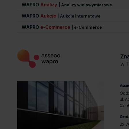
WAPRO
Analizy
| Analizy wielowymiarowe
WAPRO
Aukcje
| Aukcje internetowe
WAPRO
e-Commerce
| e-Commerce
Zn
w T
Assec
Oddz
ul. 
02-
Cent
22 7