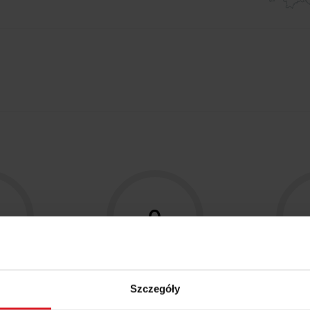
0
aty →
Referencje
Opis
Szczegóły