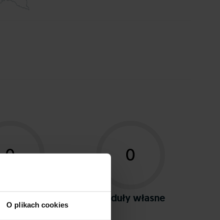
0
0
 wdrożeń
Moduły własne
O plikach cookies