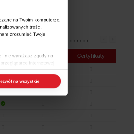
szczane na Twoim komputerze,
nalizowanych treści,
 nam zrozumieć Twoje
erwis
Szkolenie
Certyfikaty
eli nie wyrażasz zgody na
przeglądarce internetowej
 naszej
Polityce Cookies
i
ezwól na wszystkie
ogle/privacy/
.