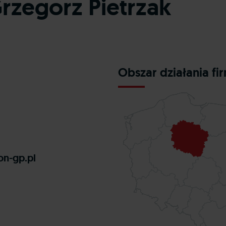
zegorz Pietrzak
Obszar działania fi
on-gp.pl