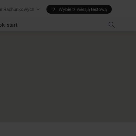
iur Rachunkowych
Wybierz wersję testową

ki start