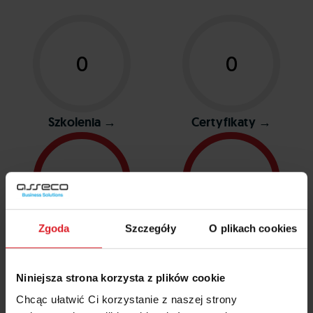
0
0
Szkolenia →
Certyfikaty →
1
1
Zgoda
Szczegóły
O plikach cookies
Referencje →
Opis wdrożeń →
Niniejsza strona korzysta z plików cookie
0
Chcąc ułatwić Ci korzystanie z naszej strony