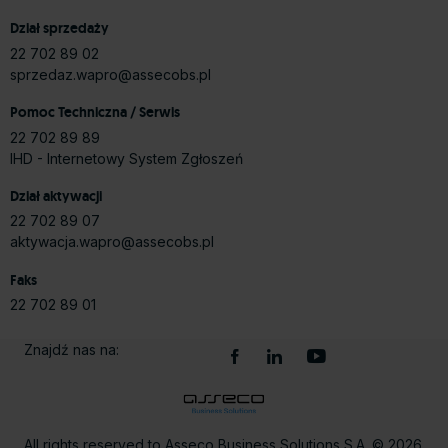
Dział sprzedaży
22 702 89 02
sprzedaz.wapro@assecobs.pl
Pomoc Techniczna / Serwis
22 702 89 89
IHD - Internetowy System Zgłoszeń
Dział aktywacji
22 702 89 07
aktywacja.wapro@assecobs.pl
Faks
22 702 89 01
Znajdź nas na:
All rights reserved to Asseco Business Solutions S.A. © 2026